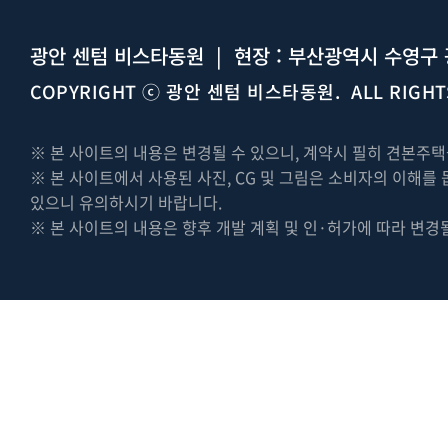
광안 센텀 비스타동원 | 현장 : 부산광역시 수영구 
COPYRIGHT ⓒ 광안 센텀 비스타동원. ALL RIGHT
※ 본 사이트의 내용은 변경될 수 있으니, 계약시 필히 견본주
※ 본 사이트에서 사용된 사진, CG 및 그림은 소비자의 이해를
있으니 유의하시기 바랍니다.
※ 본 사이트의 내용은 향후 개발 계획 및 인·허가에 따라 변경